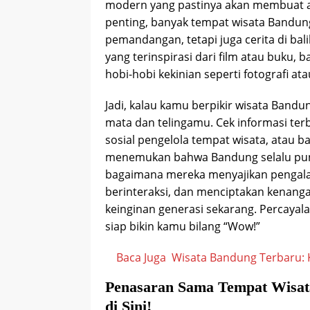
modern yang pastinya akan membuat ana
penting, banyak tempat wisata Bandun
pemandangan, tetapi juga cerita di bal
yang terinspirasi dari film atau buku,
hobi-hobi kekinian seperti fotografi at
Jadi, kalau kamu berpikir wisata Bandun
mata dan telingamu. Cek informasi ter
sosial pengelola tempat wisata, atau 
menemukan bahwa Bandung selalu puny
bagaimana mereka menyajikan pengalam
berinteraksi, dan menciptakan kenanga
keinginan generasi sekarang. Percayal
siap bikin kamu bilang “Wow!”
Baca Juga
Wisata Bandung Terbaru: K
Penasaran Sama Tempat Wisat
di Sini!