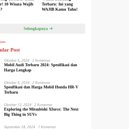
er! 10 Wisata Wajib
Terbaru: Ini yang
a?
WAJIB Kamu Tahu!
Selengkapnya
ular Post
Oktober 6, 2024
2 Komentar
Mobil Audi Terbaru 2024: Spesifikasi dan
Harga Lengkap
Oktober 6, 2024
2 Komentar
Spesifikasi dan Harga Mobil Honda HR-V
Terbaru
Oktober 12, 2024
2 Komentar
Exploring the Mitsubishi Xforce: The Next
Big Thing in SUVs
September 28, 2024
1 Komentar