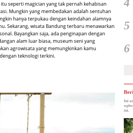
4
tu seperti magician yang tak pernah kehabisan
novasi. Mungkin yang membedakan adalah sentuhan
mungkin hanya terpukau dengan keindahan alamnya
5
hu. Sekarang, wisata Bandung terbaru menawarkan
rsonal. Bayangkan saja, ada penginapan dengan
ngan alam luar biasa, museum seni yang
6
 bahkan agrowisata yang memungkinkan kamu
engan teknologi terkini.
Ber
Ini a
wpber
ini.