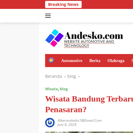
Langsung
Breaking News
ke
konten
H
Automotive
Berita
Olahraga
o
m
Beranda
blog
e
Wisata
,
blog
Wisata Bandung Terbaru
Penasaran?
Alberandesko1@gmail.com
Juni 4, 2026