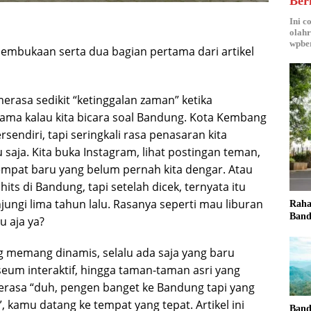
Ber
Ini c
olahr
wpber
pembukaan serta dua bagian pertama dari artikel
 merasa sedikit “ketinggalan zaman” ketika
ama kalau kita bicara soal Bandung. Kota Kembang
sendiri, tapi seringkali rasa penasaran kita
u saja. Kita buka Instagram, lihat postingan teman,
empat baru yang belum pernah kita dengar. Atau
its di Bandung, tapi setelah dicek, ternyata itu
ungi lima tahun lalu. Rasanya seperti mau liburan
Raha
Band
u aja ya?
g memang dinamis, selalu ada saja yang baru
seum interaktif, hingga taman-taman asri yang
erasa “duh, pengen banget ke Bandung tapi yang
 kamu datang ke tempat yang tepat. Artikel ini
Band