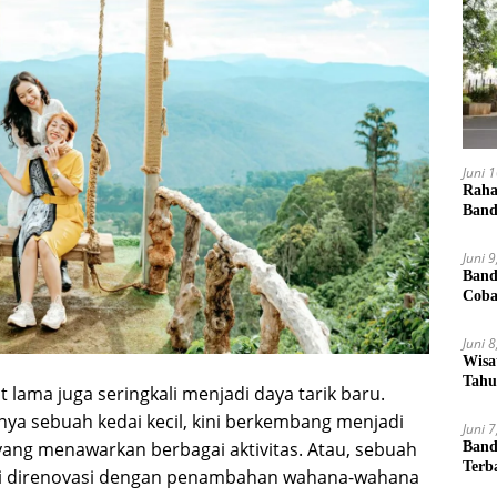
Juni 
Raha
Band
Juni 
Band
Cob
Juni 
Wisa
Tahu
t lama juga seringkali menjadi daya tarik baru.
nya sebuah kedai kecil, kini berkembang menjadi
Juni 
yang menawarkan berbagai aktivitas. Atau, sebuah
Band
Terb
ini direnovasi dengan penambahan wahana-wahana