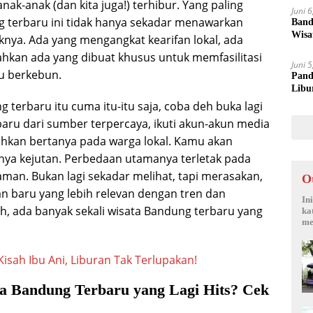
k-anak (dan kita juga!) terhibur. Yang paling
Juni 
g terbaru ini tidak hanya sekadar menawarkan
Band
Wisa
iknya. Ada yang mengangkat kearifan lokal, ada
 bahkan ada yang dibuat khusus untuk memfasilitasi
Juni 
au berkebun.
Pand
Libu
g terbaru itu cuma itu-itu saja, coba deh buka lagi
baru dari sumber terpercaya, ikuti akun-akun media
bahkan bertanya pada warga lokal. Kamu akan
a kejutan. Perbedaan utamanya terletak pada
an. Bukan lagi sekadar melihat, tapi merasakan,
O
n baru yang lebih relevan dengan tren dan
In
ah, ada banyak sekali wisata Bandung terbaru yang
ka
me
isah Ibu Ani, Liburan Tak Terlupakan!
a Bandung Terbaru yang Lagi Hits? Cek