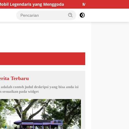
is yang Menggoda
Mengenal Lebih Dekat Mobil Sport Aud
erita Terbaru
i adalah contoh judul deskripsi yang bisa anda isi
n sesuaikan pada widget