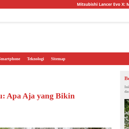
Mitsubishi Lancer Evo X: Mobil Legendar
Smartphone
Teknologi
Sitemap
B
In
da
: Apa Aja yang Bikin