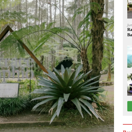
Ju
Ra
Ba