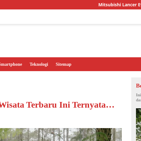
Mitsubishi Lancer Evo X: Mobil Le
Smartphone
Teknologi
Sitemap
B
In
da
Wisata Terbaru Ini Ternyata…