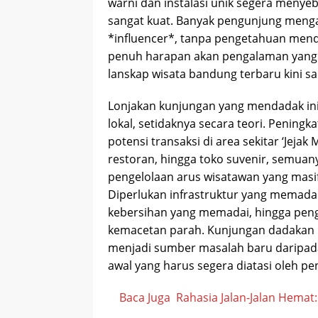
warni dan instalasi unik segera menye
sangat kuat. Banyak pengunjung meng
*influencer*, tanpa pengetahuan men
penuh harapan akan pengalaman yang 
lanskap wisata bandung terbaru kini san
Lonjakan kunjungan yang mendadak ini
lokal, setidaknya secara teori. Pening
potensi transaksi di area sekitar ‘Jeja
restoran, hingga toko suvenir, semua
pengelolaan arus wisatawan yang masi
Diperlukan infrastruktur yang memadai, 
kebersihan yang memadai, hingga penga
kemacetan parah. Kunjungan dadakan ini
menjadi sumber masalah baru daripada
awal yang harus segera diatasi oleh p
Baca Juga
Rahasia Jalan-Jalan Hema