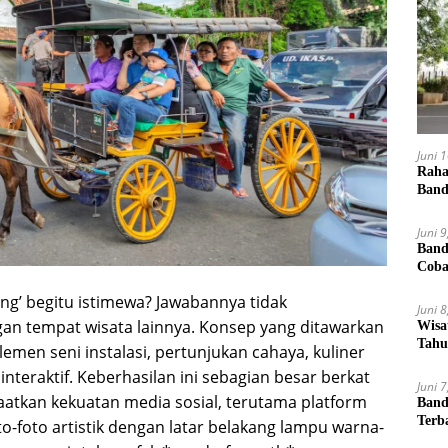
Juni 
Raha
Band
Juni 
Band
Cob
g’ begitu istimewa? Jawabannya tidak
Juni 
 tempat wisata lainnya. Konsep yang ditawarkan
Wisa
Tahu
men seni instalasi, pertunjukan cahaya, kuliner
nteraktif. Keberhasilan ini sebagian besar berkat
Juni 
atkan kekuatan media sosial, terutama platform
Band
Terb
to-foto artistik dengan latar belakang lampu warna-