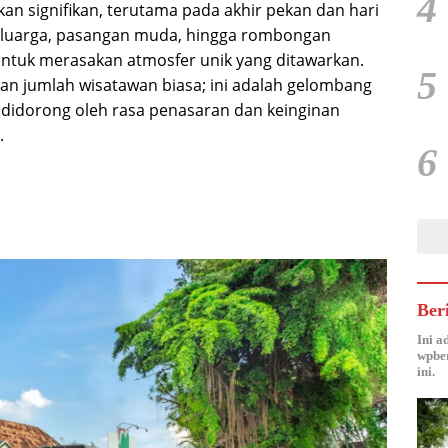
4
kan signifikan, terutama pada akhir pekan dan hari
 keluarga, pasangan muda, hingga rombongan
tuk merasakan atmosfer unik yang ditawarkan.
5
an jumlah wisatawan biasa; ini adalah gelombang
idorong oleh rasa penasaran dan keinginan
.
6
Ber
Ini a
wpber
ini.