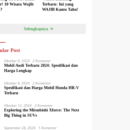
er! 10 Wisata Wajib
Terbaru: Ini yang
a?
WAJIB Kamu Tahu!
Selengkapnya
ular Post
Oktober 6, 2024
2 Komentar
Mobil Audi Terbaru 2024: Spesifikasi dan
Harga Lengkap
Oktober 6, 2024
2 Komentar
Spesifikasi dan Harga Mobil Honda HR-V
Terbaru
Oktober 12, 2024
2 Komentar
Exploring the Mitsubishi Xforce: The Next
Big Thing in SUVs
September 28, 2024
1 Komentar