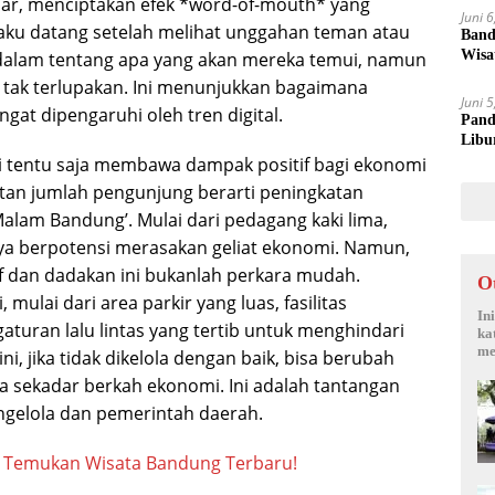
bar, menciptakan efek *word-of-mouth* yang
Juni 
aku datang setelah melihat unggahan teman atau
Band
Wisa
dalam tentang apa yang akan mereka temui, namun
tak terlupakan. Ini menunjukkan bagaimana
Juni 
gat dipengaruhi oleh tren digital.
Pand
Libu
 tentu saja membawa dampak positif bagi ekonomi
katan jumlah pengunjung berarti peningkatan
k Malam Bandung’. Mulai dari pedagang kaki lima,
nya berpotensi merasakan geliat ekonomi. Namun,
f dan dadakan ini bukanlah perkara mudah.
O
mulai dari area parkir yang luas, fasilitas
In
turan lalu lintas yang tertib untuk menghindari
ka
me
, jika tidak dikelola dengan baik, bisa berubah
 sekadar berkah ekonomi. Ini adalah tantangan
engelola dan pemerintah daerah.
t: Temukan Wisata Bandung Terbaru!