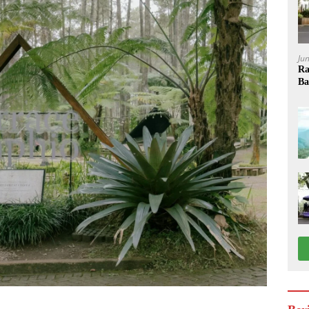
Ju
Ra
Ba