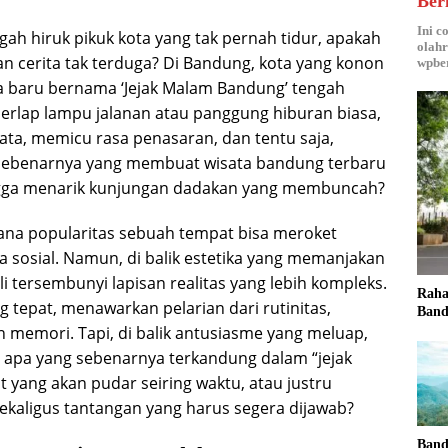
Ber
Ini c
ah hiruk pikuk kota yang tak pernah tidur, apakah
olahr
 cerita tak terduga? Di Bandung, kota yang konon
wpber
a baru bernama ‘Jejak Malam Bandung’ tengah
erlap lampu jalanan atau panggung hiburan biasa,
ta, memicu rasa penasaran, dan tentu saja,
 sebenarnya yang membuat wisata bandung terbaru
hingga menarik kunjungan dadakan yang membuncah?
 mana popularitas sebuah tempat bisa meroket
sosial. Namun, di balik estetika yang memanjakan
i tersembunyi lapisan realitas yang lebih kompleks.
Raha
g tepat, menawarkan pelarian dari rutinitas,
Band
memori. Tapi, di balik antusiasme yang meluap,
 apa yang sebenarnya terkandung dalam “jejak
t yang akan pudar seiring waktu, atau justru
ekaligus tantangan yang harus segera dijawab?
Band