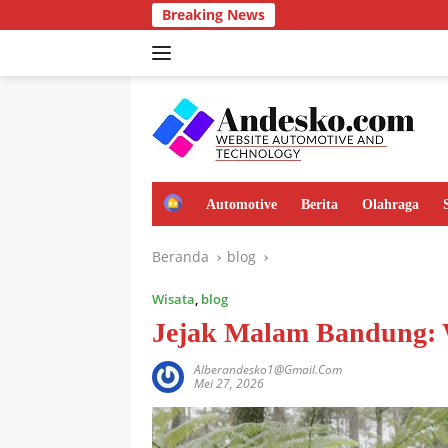
Langsung
Breaking News
ke
konten
H
Automotive
Berita
Olahraga
o
m
Beranda
blog
e
Wisata
,
blog
Jejak Malam Bandung: 
Alberandesko1@gmail.com
Mei 27, 2026