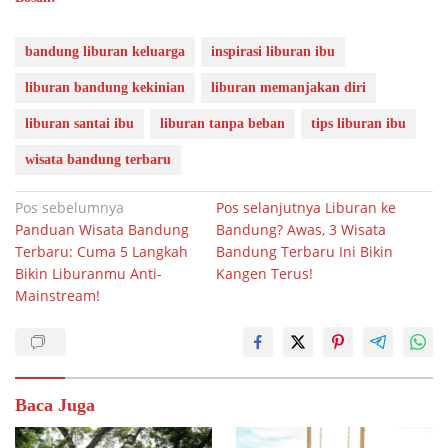
bandung liburan keluarga
inspirasi liburan ibu
liburan bandung kekinian
liburan memanjakan diri
liburan santai ibu
liburan tanpa beban
tips liburan ibu
wisata bandung terbaru
Navigasi
Pos sebelumnya
Pos selanjutnya
Liburan ke
Panduan Wisata Bandung
Bandung? Awas, 3 Wisata
pos
Terbaru: Cuma 5 Langkah
Bandung Terbaru Ini Bikin
Bikin Liburanmu Anti-
Kangen Terus!
Mainstream!
Baca Juga