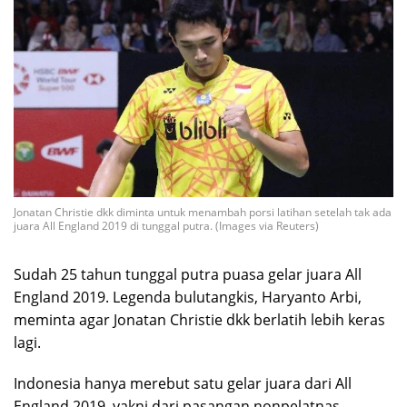
Jonatan Christie dkk diminta untuk menambah porsi latihan setelah tak ada
juara All England 2019 di tunggal putra. (Images via Reuters)
Sudah 25 tahun tunggal putra puasa gelar juara All
England 2019. Legenda bulutangkis, Haryanto Arbi,
meminta agar Jonatan Christie dkk berlatih lebih keras
lagi.
Indonesia hanya merebut satu gelar juara dari All
England 2019, yakni dari pasangan nonpelatnas,