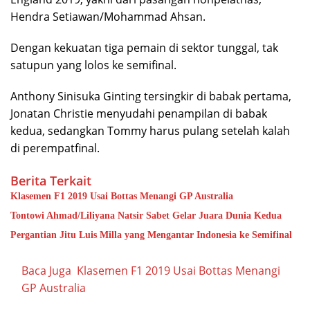
Hendra Setiawan/Mohammad Ahsan.
Dengan kekuatan tiga pemain di sektor tunggal, tak
satupun yang lolos ke semifinal.
Anthony Sinisuka Ginting tersingkir di babak pertama,
Jonatan Christie menyudahi penampilan di babak
kedua, sedangkan Tommy harus pulang setelah kalah
di perempatfinal.
Berita Terkait
Klasemen F1 2019 Usai Bottas Menangi GP Australia
Tontowi Ahmad/Liliyana Natsir Sabet Gelar Juara Dunia Kedua
Pergantian Jitu Luis Milla yang Mengantar Indonesia ke Semifinal
Baca Juga
Klasemen F1 2019 Usai Bottas Menangi
GP Australia