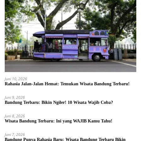
Juni 10, 2026
Rahasia Jalan-Jalan Hemat: Temukan Wisata Bandung Terbaru!
Juni 9, 2026
Bandung Terbaru: Bikin Ngiler! 10 Wisata Wajib Coba?
Juni 8, 2026
Wisata Bandung Terbaru: Ini yang WAJIB Kamu Tahu!
Juni 7, 2026
Bandung Punya Rahasia Baru: Wisata Bandung Terbaru Bikin