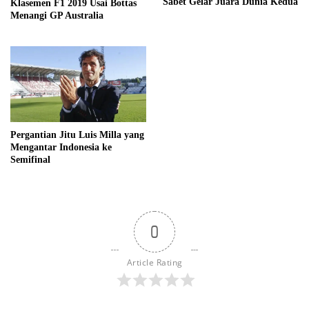
Sabet Gelar Juara Dunia Kedua
Klasemen F1 2019 Usai Bottas
Menangi GP Australia
Pergantian Jitu Luis Milla yang
Mengantar Indonesia ke
Semifinal
0
Article Rating