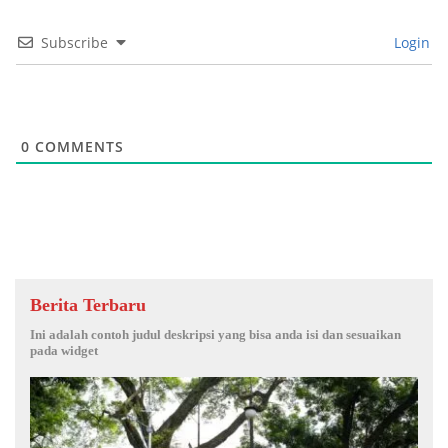
Subscribe
Login
0
COMMENTS
Berita Terbaru
Ini adalah contoh judul deskripsi yang bisa anda isi dan sesuaikan
pada widget