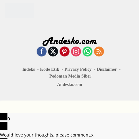
Indeks
Kode Etik
Privacy Policy
Disclaimer
Pedoman Media Siber
Andesko.com
0
Would love your thoughts, please comment.
x