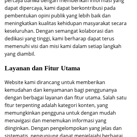
percaya bahwa dengan memberikan informasi yang
dapat dipercaya, kami dapat berkontribusi pada
pembentukan opini publik yang lebih baik dan
meningkatkan kualitas kehidupan masyarakat secara
keseluruhan. Dengan semangat kolaborasi dan
dedikasi yang tinggi, kami berharap dapat terus
memenuhi visi dan misi kami dalam setiap langkah
yang diambil.
Layanan dan Fitur Utama
Website kami dirancang untuk memberikan
kemudahan dan kenyamanan bagi penggunanya
dengan berbagai layanan dan fitur utama. Salah satu
fitur terpenting adalah kategori konten, yang
memungkinkan pengguna untuk dengan mudah
menavigasi dan menemukan informasi yang
diinginkan. Dengan pengelompokan yang jelas dan
sistematis, pengunjung dapat menjelajahi berbagai