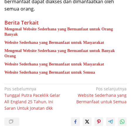
bermanfaat dapat diakses dan dimanfaatkan oleh
semua orang.
Berita Terkait
Mengenal Website Sederhana yang Bermanfaat untuk Orang
Banyak
Website Sederhana yang Bermanfaat untuk Masyarakat
Mengenal Website Sederhana yang Bermanfaat untuk Banyak
Orang
Website Sederhana yang Bermanfaat untuk Masyarakat
Website Sederhana yang Bermanfaat untuk Semua
Navigasi
Pos sebelumnya
Pos selanjutnya
Tunggal Putra Paceklik Gelar
Website Sederhana yang
pos
All England 25 Tahun, Ini
Bermanfaat untuk Semua
Saran Untuk Jonatan dkk