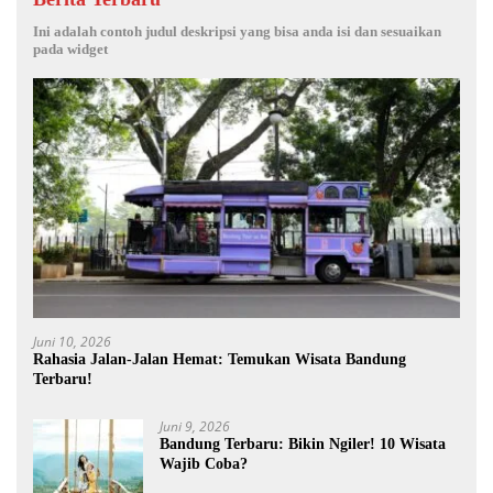
Ini adalah contoh judul deskripsi yang bisa anda isi dan sesuaikan
pada widget
Juni 10, 2026
Rahasia Jalan-Jalan Hemat: Temukan Wisata Bandung
Terbaru!
Juni 9, 2026
Bandung Terbaru: Bikin Ngiler! 10 Wisata
Wajib Coba?