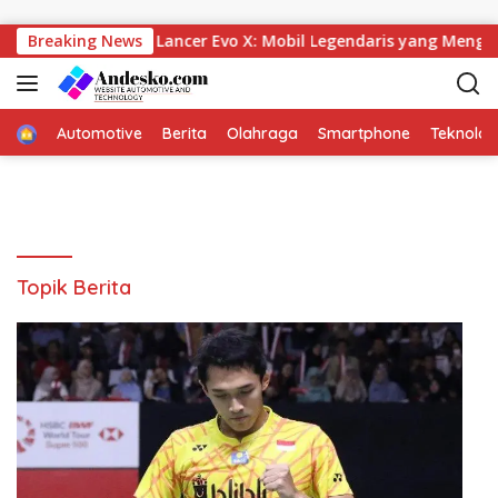
Langsung ke konten
Breaking News
Mitsubishi Lancer Evo X: Mobil Legendaris yang Mengg
Home
Automotive
Berita
Olahraga
Smartphone
Teknolog
Topik Berita