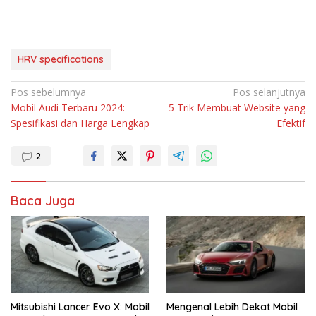
HRV specifications
N
Pos sebelumnya
Pos selanjutnya
Mobil Audi Terbaru 2024:
5 Trik Membuat Website yang
a
Spesifikasi dan Harga Lengkap
Efektif
v
i
2
g
a
Baca Juga
s
i
p
o
s
Mitsubishi Lancer Evo X: Mobil
Mengenal Lebih Dekat Mobil