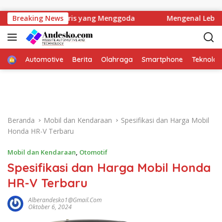
Langsung ke konten
l Legendaris yang Menggoda
Breaking News
Mengenal Lebih Dekat Mobi
Home
Automotive
Berita
Olahraga
Smartphone
Teknolog
Beranda
Mobil dan Kendaraan
Spesifikasi dan Harga Mobil
Honda HR-V Terbaru
Mobil dan Kendaraan
,
Otomotif
Spesifikasi dan Harga Mobil Honda
HR-V Terbaru
Alberandesko1@gmail.com
Oktober 6, 2024