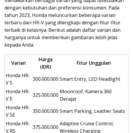
menawarkan berbagai varian yang dapat disesuaikan
dengan kebutuhan dan preferensi konsumen. Pada
tahun 2023, Honda meluncurkan beberapa varian
terbaru dari HR-V yang dilengkapi dengan fitur-fitur
terbaik di kelasnya. Berikut adalah daftar varian dan
harganya untuk memberikan gambaran lebih jelas
kepada Anda.
Harga
Varian
Fitur Unggulan
(IDR)
Honda HR-
300.000.000
Smart Entry, LED Headlight
V S
Honda HR-
Moonroof, Kamera 360
325.000.000
V E
Derajat
Honda HR-
350.000.000
Smart Parking, Leather Seats
V SE
Honda HR-
Adaptive Cruise Control,
375.000.000
V RS
Wireless Charging