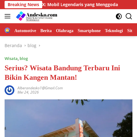
Langsung
cer Evo X: Mobil Legendaris yang Menggoda
Breaking News
Mengenal Le
ke
konten
Home
Automotive
Berita
Olahraga
Smartphone
Teknologi
Site
Beranda
blog
Wisata
,
blog
Serius? Wisata Bandung Terbaru Ini
Bikin Kangen Mantan!
Alberandesko1@gmail.com
Mei 24, 2026