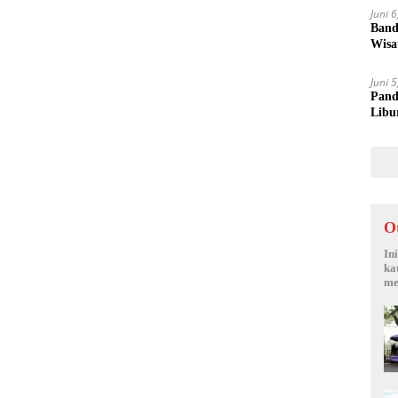
Juni 
Band
Wisa
Juni 
Pand
Libu
O
In
ka
me