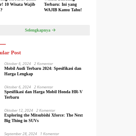
er! 10 Wisata Wajib
Terbaru: Ini yang
a?
WAJIB Kamu Tahu!
Selengkapnya
ular Post
Oktober 6, 2024
2 Komentar
Mobil Audi Terbaru 2024: Spesifikasi dan
Harga Lengkap
Oktober 6, 2024
2 Komentar
Spesifikasi dan Harga Mobil Honda HR-V
Terbaru
Oktober 12, 2024
2 Komentar
Exploring the Mitsubishi Xforce: The Next
Big Thing in SUVs
September 28, 2024
1 Komentar