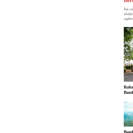
Ber
Ini c
olahr
wpber
Raha
Band
Band