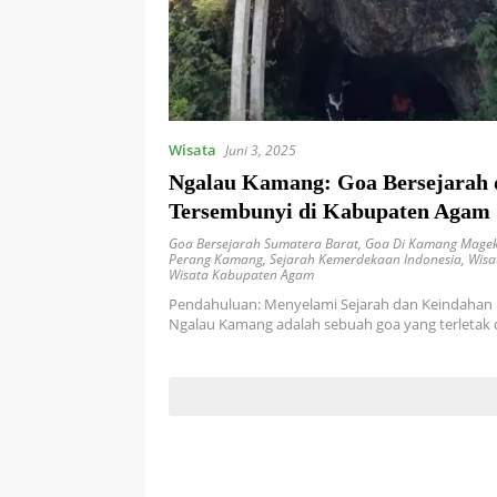
Wisata
Juni 3, 2025
Ngalau Kamang: Goa Bersejarah 
Tersembunyi di Kabupaten Agam
Goa Bersejarah Sumatera Barat
,
Goa Di Kamang Mage
Perang Kamang
,
Sejarah Kemerdekaan Indonesia
,
Wisa
Wisata Kabupaten Agam
Pendahuluan: Menyelami Sejarah dan Keindahan
Ngalau Kamang adalah sebuah goa yang terletak 