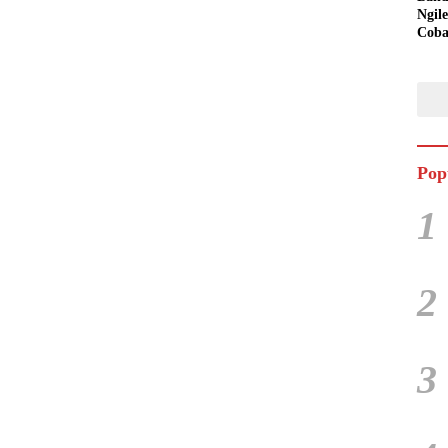
Ngil
Cob
Pop
1
2
3