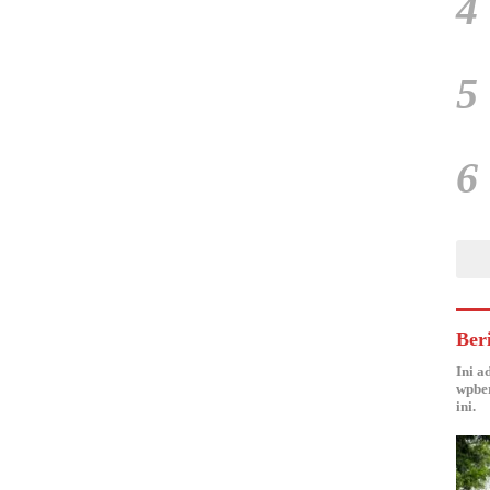
4
5
6
Ber
Ini a
wpber
ini.