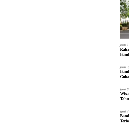
Juni 
Raha
Band
Juni 
Band
Cob
Juni 
Wisa
Tahu
Juni 
Band
Terb