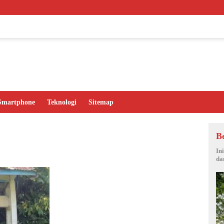
Mits
Smartphone
Teknologi
Sitemap
B
In
da