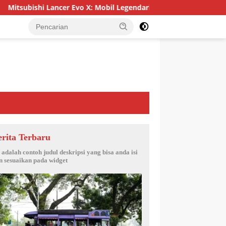
ubishi Lancer Evo X: Mobil Legendaris yang Menggoda
Me
erita Terbaru
i adalah contoh judul deskripsi yang bisa anda isi
n sesuaikan pada widget