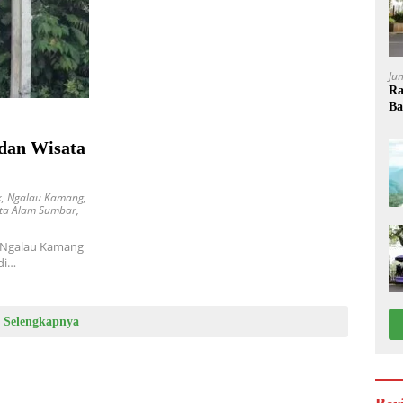
Ju
Ra
Ba
dan Wisata
k
,
Ngalau Kamang
,
ta Alam Sumbar
,
 Ngalau Kamang
di…
Selengkapnya