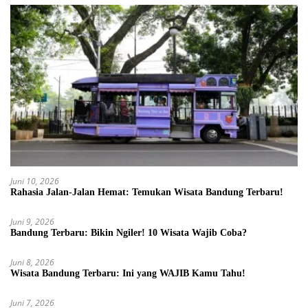
Juni 10, 2026
Rahasia Jalan-Jalan Hemat: Temukan Wisata Bandung Terbaru!
Juni 9, 2026
Bandung Terbaru: Bikin Ngiler! 10 Wisata Wajib Coba?
Juni 8, 2026
Wisata Bandung Terbaru: Ini yang WAJIB Kamu Tahu!
Juni 7, 2026