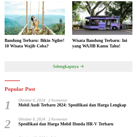
Bandung Terbaru: Bikin Ngiler!
Wisata Bandung Terbaru: Ini
10 Wisata Wajib Coba?
yang WAJIB Kamu Tahu!
Selengkapnya
Popular Post
Oktober 6, 2024
2 Komentar
1
Mobil Audi Terbaru 2024: Spesifikasi dan Harga Lengkap
Oktober 6, 2024
2 Komentar
2
Spesifikasi dan Harga Mobil Honda HR-V Terbaru