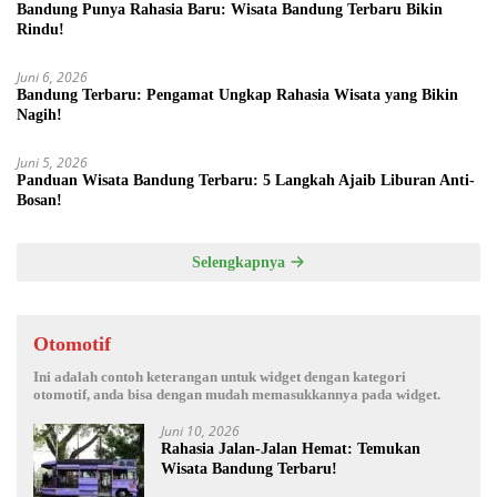
Bandung Punya Rahasia Baru: Wisata Bandung Terbaru Bikin
Rindu!
Juni 6, 2026
Bandung Terbaru: Pengamat Ungkap Rahasia Wisata yang Bikin
Nagih!
Juni 5, 2026
Panduan Wisata Bandung Terbaru: 5 Langkah Ajaib Liburan Anti-
Bosan!
Selengkapnya
Otomotif
Ini adalah contoh keterangan untuk widget dengan kategori
otomotif, anda bisa dengan mudah memasukkannya pada widget.
Juni 10, 2026
Rahasia Jalan-Jalan Hemat: Temukan
Wisata Bandung Terbaru!