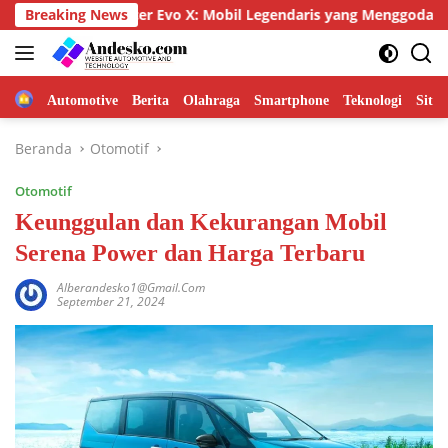
Langsung
ishi Lancer Evo X: Mobil Legendaris yang Menggoda
Breaking News
Men
ke
konten
Home
Automotive
Berita
Olahraga
Smartphone
Teknologi
Site
Beranda
Otomotif
Otomotif
Keunggulan dan Kekurangan Mobil
Serena Power dan Harga Terbaru
Alberandesko1@gmail.com
September 21, 2024