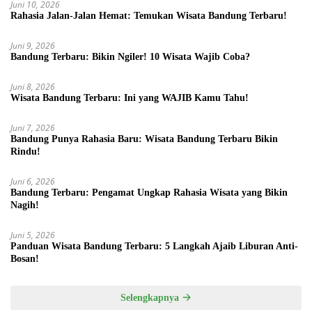
Juni 10, 2026
Rahasia Jalan-Jalan Hemat: Temukan Wisata Bandung Terbaru!
Juni 9, 2026
Bandung Terbaru: Bikin Ngiler! 10 Wisata Wajib Coba?
Juni 8, 2026
Wisata Bandung Terbaru: Ini yang WAJIB Kamu Tahu!
Juni 7, 2026
Bandung Punya Rahasia Baru: Wisata Bandung Terbaru Bikin
Rindu!
Juni 6, 2026
Bandung Terbaru: Pengamat Ungkap Rahasia Wisata yang Bikin
Nagih!
Juni 5, 2026
Panduan Wisata Bandung Terbaru: 5 Langkah Ajaib Liburan Anti-
Bosan!
Selengkapnya