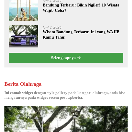
Juni 9, 2026
Bandung Terbaru: Bikin Ngiler! 10 Wisata
Wajib Coba?
Juni 8, 2026
Wisata Bandung Terbaru: Ini yang WAJIB
Kamu Tahu!
Selengkapnya
Berita Olahraga
Ini contoh widget dengan style gallery pada kategori olahraga, anda bisa
mengaturnya pada widget recent post wpberita.