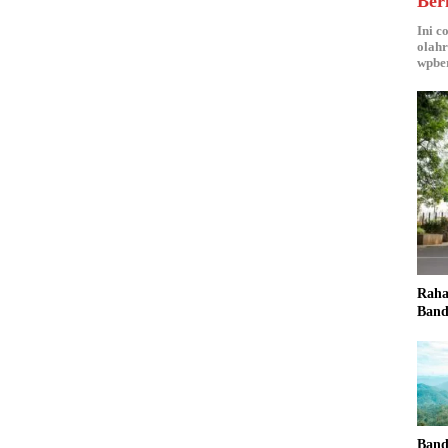
Ber
Ini c
olahr
wpber
Raha
Band
Band