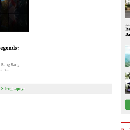
Ju
Ra
Ba
egends:
 Bang Bang,
alah…
Selengkapnya