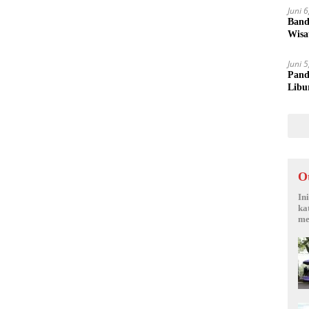
Juni 
Band
Wisa
Juni 
Pand
Libu
O
In
ka
me