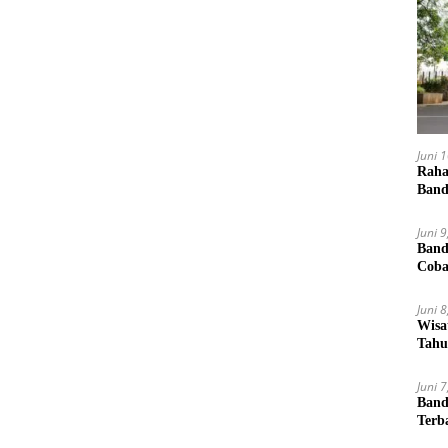
Juni 
Raha
Band
Juni 
Band
Cob
Juni 
Wisa
Tahu
Juni 
Band
Terb