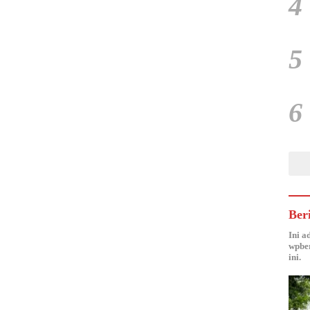
4
5
6
Ber
Ini a
wpber
ini.