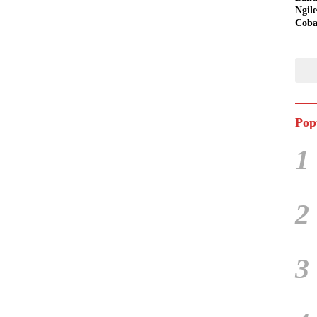
Ngil
Cob
Pop
1
2
3