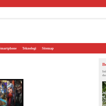
Mits
Smartphone
Teknologi
Sitemap
B
In
da