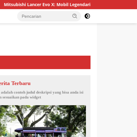
ubishi Lancer Evo X: Mobil Legendaris yang Menggoda
Me
erita Terbaru
i adalah contoh judul deskripsi yang bisa anda isi
n sesuaikan pada widget