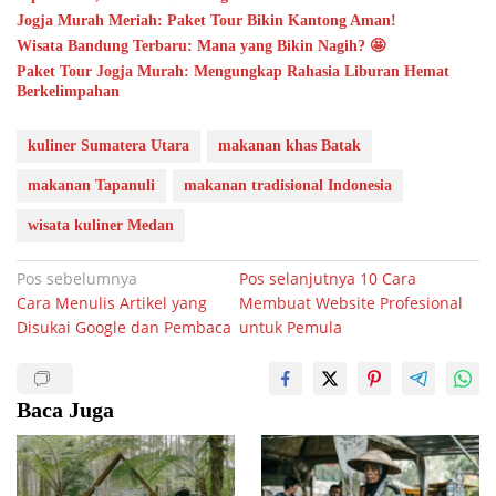
Jogja Murah Meriah: Paket Tour Bikin Kantong Aman!
Wisata Bandung Terbaru: Mana yang Bikin Nagih? 🤩
Paket Tour Jogja Murah: Mengungkap Rahasia Liburan Hemat
Berkelimpahan
kuliner Sumatera Utara
makanan khas Batak
makanan Tapanuli
makanan tradisional Indonesia
wisata kuliner Medan
Navigasi
Pos sebelumnya
Pos selanjutnya
10 Cara
Cara Menulis Artikel yang
Membuat Website Profesional
pos
Disukai Google dan Pembaca
untuk Pemula
Baca Juga