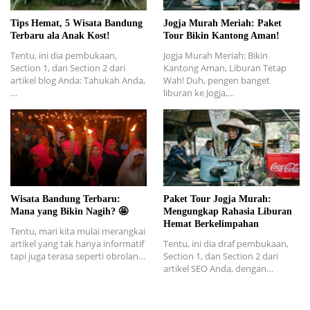
Tips Hemat, 5 Wisata Bandung
Jogja Murah Meriah: Paket
Terbaru ala Anak Kost!
Tour Bikin Kantong Aman!
Tentu, ini dia pembukaan,
Jogja Murah Meriah: Bikin
Section 1, dan Section 2 dari
Kantong Aman, Liburan Tetap
artikel blog Anda: Tahukah Anda,
Wah! Duh, pengen banget
…
liburan ke Jogja,…
Wisata Bandung Terbaru:
Paket Tour Jogja Murah:
Mana yang Bikin Nagih? 🤩
Mengungkap Rahasia Liburan
Hemat Berkelimpahan
Tentu, mari kita mulai merangkai
artikel yang tak hanya informatif
Tentu, ini dia draf pembukaan,
tapi juga terasa seperti obrolan…
Section 1, dan Section 2 dari
artikel SEO Anda, dengan…