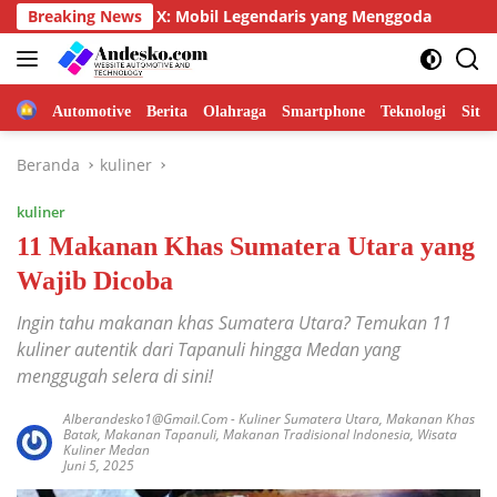
Langsung
r Evo X: Mobil Legendaris yang Menggoda
Breaking News
Mengenal Lebi
ke
konten
Home
Automotive
Berita
Olahraga
Smartphone
Teknologi
Site
Beranda
kuliner
kuliner
11 Makanan Khas Sumatera Utara yang
Wajib Dicoba
Ingin tahu makanan khas Sumatera Utara? Temukan 11
kuliner autentik dari Tapanuli hingga Medan yang
menggugah selera di sini!
Alberandesko1@gmail.com
-
Kuliner Sumatera Utara
,
Makanan Khas
Batak
,
Makanan Tapanuli
,
Makanan Tradisional Indonesia
,
Wisata
Kuliner Medan
Juni 5, 2025