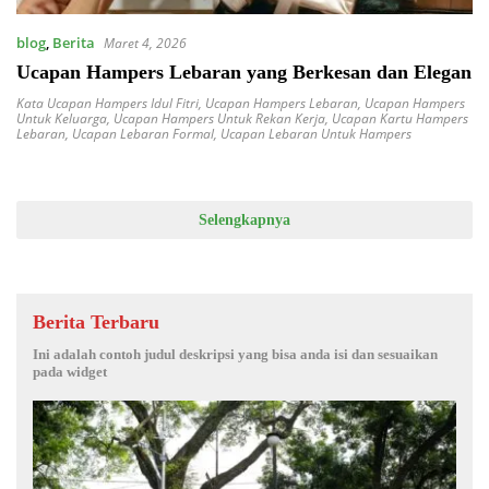
blog
,
Berita
Maret 4, 2026
Ucapan Hampers Lebaran yang Berkesan dan Elegan
Kata Ucapan Hampers Idul Fitri
,
Ucapan Hampers Lebaran
,
Ucapan Hampers
Untuk Keluarga
,
Ucapan Hampers Untuk Rekan Kerja
,
Ucapan Kartu Hampers
Lebaran
,
Ucapan Lebaran Formal
,
Ucapan Lebaran Untuk Hampers
Selengkapnya
Berita Terbaru
Ini adalah contoh judul deskripsi yang bisa anda isi dan sesuaikan
pada widget